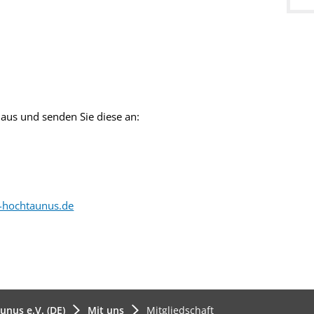
aus und senden Sie diese an:
e-hochtaunus.de
unus e.V. (DE)
Mit uns
Mitgliedschaft